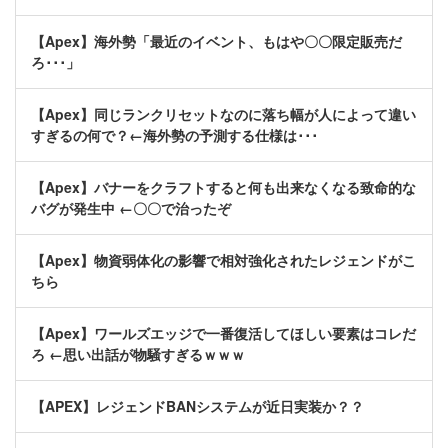
【Apex】海外勢「最近のイベント、もはや〇〇限定販売だ
ろ･･･」
【Apex】同じランクリセットなのに落ち幅が人によって違い
すぎるの何で？←海外勢の予測する仕様は･･･
【Apex】バナーをクラフトすると何も出来なくなる致命的な
バグが発生中 ←〇〇で治ったぞ
【Apex】物資弱体化の影響で相対強化されたレジェンドがこ
ちら
【Apex】ワールズエッジで一番復活してほしい要素はコレだ
ろ ←思い出話が物騒すぎるｗｗｗ
【APEX】レジェンドBANシステムが近日実装か？？