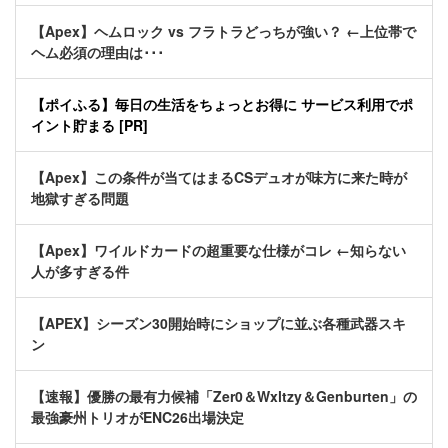
【Apex】ヘムロック vs フラトラどっちが強い？ ←上位帯で
ヘム必須の理由は･･･
【ポイふる】毎日の生活をちょっとお得に サービス利用でポ
イント貯まる [PR]
【Apex】この条件が当てはまるCSデュオが味方に来た時が
地獄すぎる問題
【Apex】ワイルドカードの超重要な仕様がコレ ←知らない
人が多すぎる件
【APEX】シーズン30開始時にショップに並ぶ各種武器スキ
ン
【速報】優勝の最有力候補「Zer0＆Wxltzy＆Genburten」の
最強豪州トリオがENC26出場決定