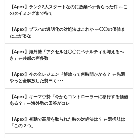
【Apex】ランク2人スタートなのに放棄ペナ食らった件 ←こ
のタイミングまで待て
【Apex】ブラハの透明化の対処法はこれか ←◯◯の価値ま
た上がるな
【Apex】海外勢「アクセルは〇〇にペナルティを与えるべ
き」←共感の声多数
【Apex】今の全レジェンド解放って何時間かかる？ ←先週
やっと全解放した勢曰く･･･
【Apex】キーマウ勢「今からコントローラーに移行する価値
ある？」←海外勢の回答がコレ
【Apex】初動で高所を取られた時の対処法は？ ←選択肢は
「この２つ」