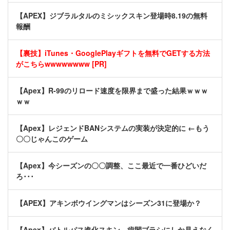
【APEX】ジブラルタルのミシックスキン登場時8.19の無料
報酬
【裏技】iTunes・GooglePlayギフトを無料でGETする方法
がこちらwwwwwwww [PR]
【Apex】R-99のリロード速度を限界まで盛った結果ｗｗｗ
ｗｗ
【Apex】レジェンドBANシステムの実装が決定的に ←もう
〇〇じゃんこのゲーム
【Apex】今シーズンの〇〇調整、ここ最近で一番ひどいだ
ろ･･･
【APEX】アキンボウイングマンはシーズン31に登場か？
【Apex】バトルパス進化スキン、歯間ブラシにしか見えなく