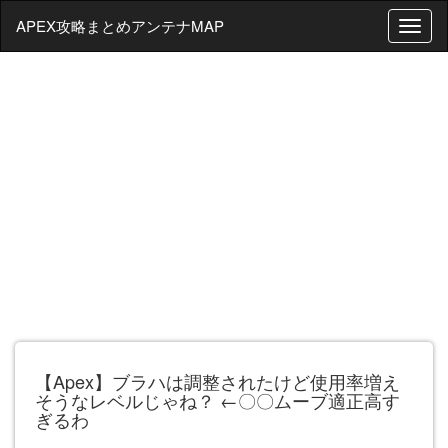
APEX攻略まとめアンテナMAP
T
o
g
g
l
e
n
a
v
i
g
a
t
i
o
n
【Apex】ブラハは調整されたけど使用率増え
そうなレベルじゃね？ ←〇〇ムーブ適正高す
ぎるわ