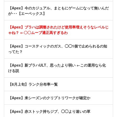
【Apex】今のカジュアル、まともにゲームになって無いんだ
が･･･【エーペックス】
【Apex】ブラハは調整されたけど使用率増えそうなレベルじ
ゃね？ ←〇〇ムーブ適正高すぎるわ
【Apex】コースティックのガス、◯◯1個で止められるの知
ってた？
【Apex】新ブラハULT、思ったより弱い ←この運用なら化
ける説
【8月上旬】ランク分布率一覧
【Apex】来シーズンのクリプトリワークが確定か
【Apex】赤ストック持ちジブ、◯◯より速いの草