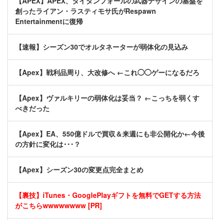
【APEX】APEX、タイタンフォールの武器デザインの基盤を
創ったライアン・ラスティモサ氏がRespawn
Entertainmentに復帰
【速報】シーズン30でオルタネーターが弱体化の見込み
【Apex】戦利品周り、大改修へ ←これ◯◯ゲーになるだろ
【Apex】ヴァルキリーの弱体化は妥当？ ←こっちを弱くす
べきだった
【Apex】EA、550億ドルで買収＆来週にも非公開化か←今後
の方針に変化は･･･？
【Apex】シーズン30の変更点完全まとめ
【裏技】iTunes・GooglePlayギフトを無料でGETする方法
がこちらwwwwwwww [PR]