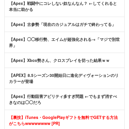
【Apex】戦闘中にコレしない奴なんなん？ ←してくれると
本当に助かる
【Apex】古参勢「現在のカジュアルはガチで終わってる」
【Apex】◯◯移行勢、エイムが超強化される→「マジで別世
界」
【Apex】Xbox勢さん、クロスプレイを切った結果ｗｗ
【APEX】8.5シーズン30開始日に進化ディヴォーションのリ
カラーが登場
【Apex】行動阻害アビリティ多すぎ問題 ←でもまず消すべ
きなのは◯◯だろ
【裏技】iTunes・GooglePlayギフトを無料でGETする方法
がこちらwwwwwwww [PR]