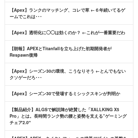
【Apex】ランクのマッチング、コレで草 ←６年続いてるゲ
ームでこれは･･･
【Apex】透明化に◯◯は効くのか？ ←これが一番重要だわ
【朗報】APEXとTitanfallを立ち上げた初期開発者が
Respawn復帰
【Apex】シーズン30の環境、こうなりそう ←とんでもない
クソゲーだろ･･･
【Apex】シーズン30で登場するミシックスキンが判明か
【製品紹介】ALGSで解説陣が絶賛した「XALLKING X5
Pro」とは。長時間ランク勢の腰と姿勢を支える”ゲーミング
チェア2.0″