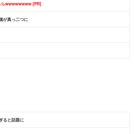
wwwwwwww [PR]
価が真っ二つに
ぎると話題に