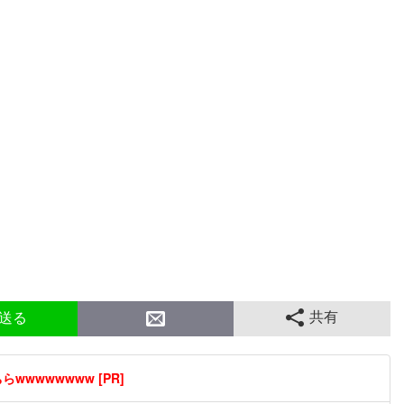
共有
送る
wwwwwwww [PR]