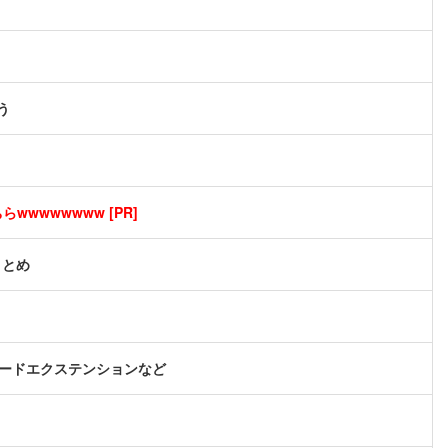
う
wwwwwwww [PR]
まとめ
マードエクステンションなど