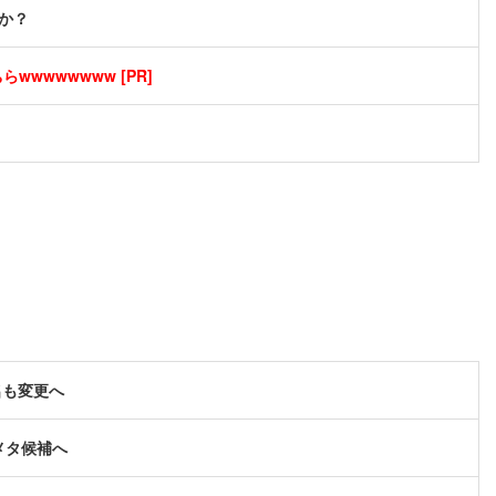
か？
wwwwwwww [PR]
名も変更へ
メタ候補へ